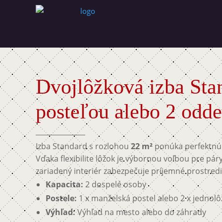
Dvojlôžková izba Sta
posteľou alebo 2 odd
Izba Standard s rozlohou
22 m²
ponúka perfektnú 
Vďaka flexibilite lôžok je výbornou voľbou pre pá
zariadený interiér zabezpečuje príjemné prostredi
Kapacita:
2 dospelé osoby
Postele:
1 x manželská postel alebo 2 x jednolô
Výhľad:
Výhľad na mesto alebo do záhrady