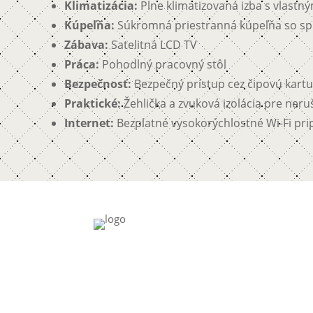
Klimatizácia:
Plne klimatizovaná izba s vlastn
Kúpeľňa:
Súkromná priestranná kúpeľňa so spr
Zábava:
Satelitná LCD TV
Práca:
Pohodlný pracovný stôl
Bezpečnosť:
Bezpečný prístup cez čipovú kartu
Praktické:
Žehlička a zvuková izolácia pre ner
Internet:
Bezplatné vysokorýchlostné Wi-Fi pri