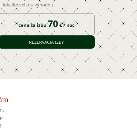
lokalite veľkou výhodou.
70
cena za izbu
€ / noc
REZERVÁCIA IZBY
nám
85
84
8