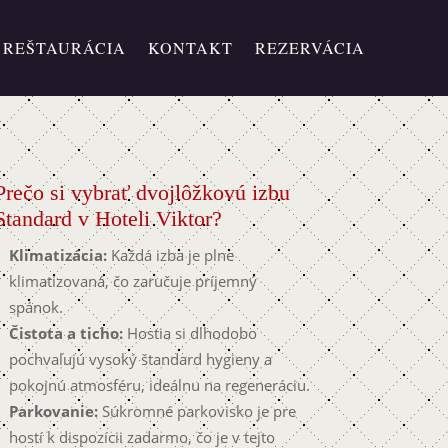
REŠTAURÁCIA
KONTAKT
REZERVÁCIA
Prečo si vybrať dvojlôžkovú izbu
Standard v Hoteli Viktor?
Klimatizácia:
Každá izba je plne
klimatizovaná, čo zaručuje príjemný
spánok.
Čistota a ticho:
Hostia si dlhodobo
pochvaľujú vysoký štandard hygieny a
pokojnú atmosféru, ideálnu na regeneráciu.
Parkovanie:
Súkromné parkovisko je pre
hostí k dispozícii zadarmo, čo je v tejto