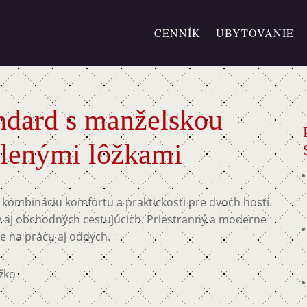
CENNÍK
UBYTOVANIE
ndard s manželskou
elenými lôžkami
kombináciu komfortu a praktickosti pre dvoch hostí.
ry aj obchodných cestujúcich. Priestranný a moderne
e na prácu aj oddych.
žko