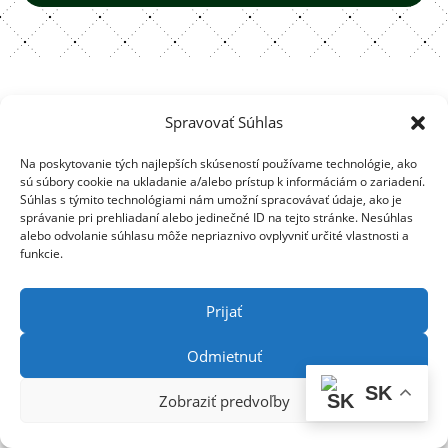
Kontaktujte
Zavolajte
Spravovať Súhlas
nás
nám
Na poskytovanie tých najlepších skúseností používame technológie, ako
Hotel Viktor
+421 2 63 45
sú súbory cookie na ukladanie a/alebo prístup k informáciám o zariadení.
Súhlas s týmito technológiami nám umožní spracovávať údaje, ako je
Kremnická 26
20 85
správanie pri prehliadaní alebo jedinečné ID na tejto stránke. Nesúhlas
Bratislava
+421 2 63 45
alebo odvolanie súhlasu môže nepriaznivo ovplyvniť určité vlastnosti a
funkcie.
20 84
recepcia@hotelviktor.sk
+421 905 777
888
Prijať
Copyright 2026 HOTEL VIKTOR
Odmietnuť
SK
Zobraziť predvoľby