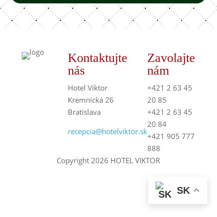
Kontaktujte
Zavolajte
nás
nám
Hotel Viktor
+421 2 63 45
Kremnická 26
20 85
Bratislava
+421 2 63 45
20 84
recepcia@hotelviktor.sk
+421 905 777
888
Copyright 2026 HOTEL VIKTOR
SK