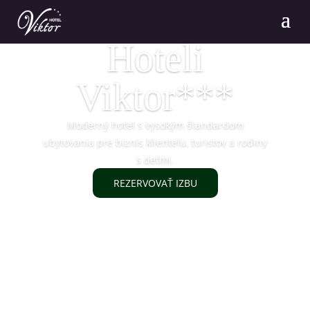
Vitajte v
Hoteli
Viktor***
Moderný hotel s vysokým štandardom
ubytovania pre biznis klientelu, turistov a rodiny
s deťmi.
REZERVOVAŤ IZBU